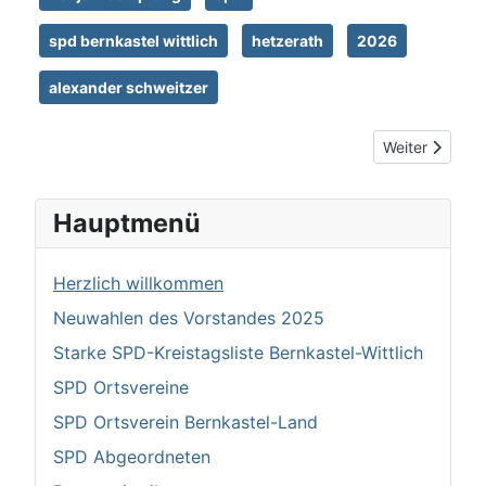
spd bernkastel wittlich
hetzerath
2026
alexander schweitzer
Nächster Beitr
Weiter
Hauptmenü
Herzlich willkommen
Neuwahlen des Vorstandes 2025
Starke SPD-Kreistagsliste Bernkastel-Wittlich
SPD Ortsvereine
SPD Ortsverein Bernkastel-Land
SPD Abgeordneten