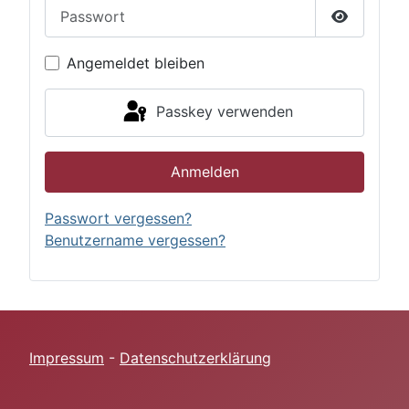
Passwort
Passwort 
Angemeldet bleiben
Passkey verwenden
Anmelden
Passwort vergessen?
Benutzername vergessen?
Impressum
-
Datenschutzerklärung