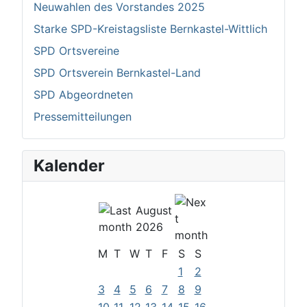
Neuwahlen des Vorstandes 2025
Starke SPD-Kreistagsliste Bernkastel-Wittlich
SPD Ortsvereine
SPD Ortsverein Bernkastel-Land
SPD Abgeordneten
Pressemitteilungen
Kalender
August
2026
M
T
W
T
F
S
S
1
2
3
4
5
6
7
8
9
10
11
12
13
14
15
16