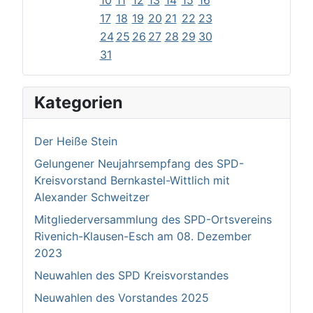
17
18
19
20
21
22
23
24
25
26
27
28
29
30
31
Kategorien
Der Heiße Stein
Gelungener Neujahrsempfang des SPD-
Kreisvorstand Bernkastel-Wittlich mit
Alexander Schweitzer
Mitgliederversammlung des SPD-Ortsvereins
Rivenich-Klausen-Esch am 08. Dezember
2023
Neuwahlen des SPD Kreisvorstandes
Neuwahlen des Vorstandes 2025