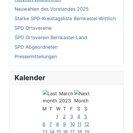
Neuwahlen des Vorstandes 2025
Starke SPD-Kreistagsliste Bernkastel-Wittlich
SPD Ortsvereine
SPD Ortsverein Bernkastel-Land
SPD Abgeordneten
Pressemitteilungen
Kalender
March
2023
M
T
W
T
F
S
S
1
2
3
4
5
6
7
8
9
10
11
12
13
14
15
16
17
18
19