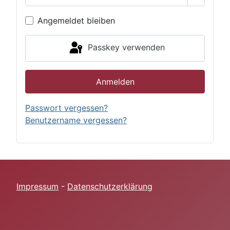
Passwor
Angemeldet bleiben
Passkey verwenden
Anmelden
Passwort vergessen?
Benutzername vergessen?
Impressum
-
Datenschutzerklärung