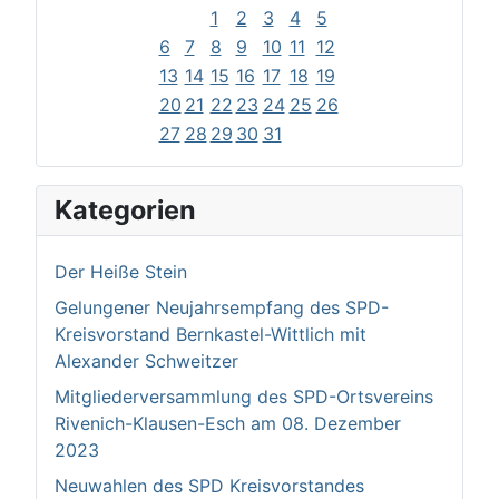
1
2
3
4
5
6
7
8
9
10
11
12
13
14
15
16
17
18
19
20
21
22
23
24
25
26
27
28
29
30
31
Kategorien
Der Heiße Stein
Gelungener Neujahrsempfang des SPD-
Kreisvorstand Bernkastel-Wittlich mit
Alexander Schweitzer
Mitgliederversammlung des SPD-Ortsvereins
Rivenich-Klausen-Esch am 08. Dezember
2023
Neuwahlen des SPD Kreisvorstandes