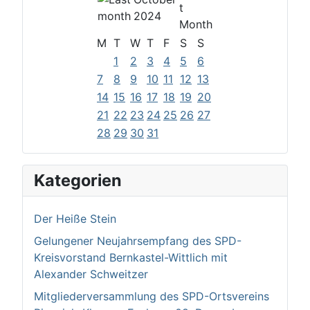
2024
M
T
W
T
F
S
S
1
2
3
4
5
6
7
8
9
10
11
12
13
14
15
16
17
18
19
20
21
22
23
24
25
26
27
28
29
30
31
Kategorien
Der Heiße Stein
Gelungener Neujahrsempfang des SPD-
Kreisvorstand Bernkastel-Wittlich mit
Alexander Schweitzer
Mitgliederversammlung des SPD-Ortsvereins