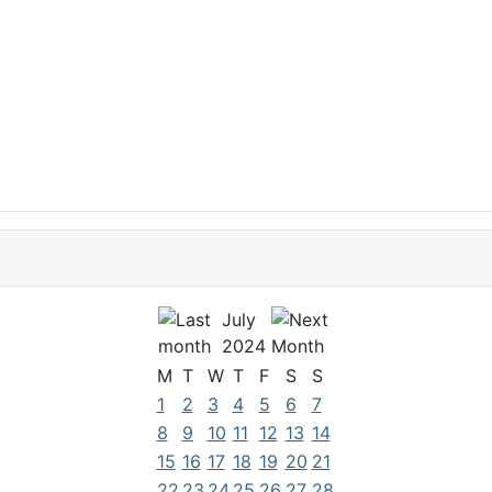
July
2024
M
T
W
T
F
S
S
1
2
3
4
5
6
7
8
9
10
11
12
13
14
15
16
17
18
19
20
21
22
23
24
25
26
27
28