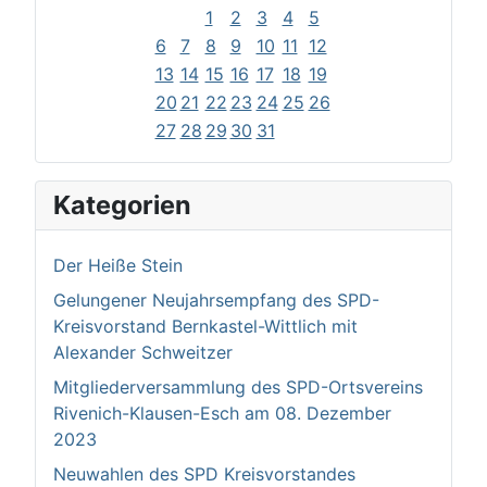
1
2
3
4
5
6
7
8
9
10
11
12
13
14
15
16
17
18
19
20
21
22
23
24
25
26
27
28
29
30
31
Kategorien
Der Heiße Stein
Gelungener Neujahrsempfang des SPD-
Kreisvorstand Bernkastel-Wittlich mit
Alexander Schweitzer
Mitgliederversammlung des SPD-Ortsvereins
Rivenich-Klausen-Esch am 08. Dezember
2023
Neuwahlen des SPD Kreisvorstandes