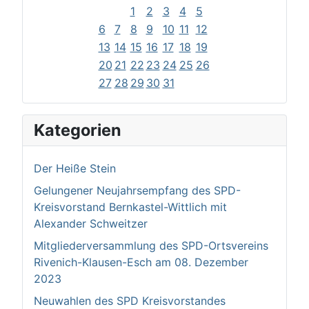
1
2
3
4
5
6
7
8
9
10
11
12
13
14
15
16
17
18
19
20
21
22
23
24
25
26
27
28
29
30
31
Kategorien
Der Heiße Stein
Gelungener Neujahrsempfang des SPD-
Kreisvorstand Bernkastel-Wittlich mit
Alexander Schweitzer
Mitgliederversammlung des SPD-Ortsvereins
Rivenich-Klausen-Esch am 08. Dezember
2023
Neuwahlen des SPD Kreisvorstandes