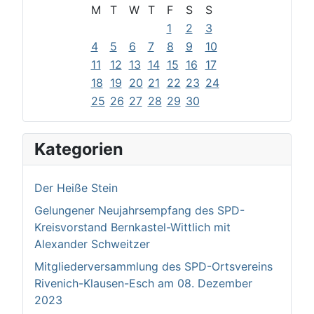
M
T
W
T
F
S
S
1
2
3
4
5
6
7
8
9
10
11
12
13
14
15
16
17
18
19
20
21
22
23
24
25
26
27
28
29
30
Kategorien
Der Heiße Stein
Gelungener Neujahrsempfang des SPD-
Kreisvorstand Bernkastel-Wittlich mit
Alexander Schweitzer
Mitgliederversammlung des SPD-Ortsvereins
Rivenich-Klausen-Esch am 08. Dezember
2023