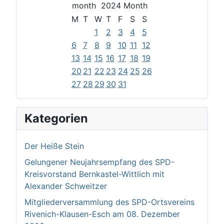
2024
M
T
W
T
F
S
S
1
2
3
4
5
6
7
8
9
10
11
12
13
14
15
16
17
18
19
20
21
22
23
24
25
26
27
28
29
30
31
Kategorien
Der Heiße Stein
Gelungener Neujahrsempfang des SPD-
Kreisvorstand Bernkastel-Wittlich mit
Alexander Schweitzer
Mitgliederversammlung des SPD-Ortsvereins
Rivenich-Klausen-Esch am 08. Dezember