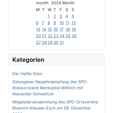
2024
M
T
W
T
F
S
S
1
2
3
4
5
6
7
8
9
10
11
12
13
14
15
16
17
18
19
20
21
22
23
24
25
26
27
28
29
30
31
Kategorien
Der Heiße Stein
Gelungener Neujahrsempfang des SPD-
Kreisvorstand Bernkastel-Wittlich mit
Alexander Schweitzer
Mitgliederversammlung des SPD-Ortsvereins
Rivenich-Klausen-Esch am 08. Dezember